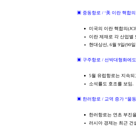
美
▣ 중동항로
/
‘
이란 핵합의
미국의 이란 핵합의
(JC
이란 제재로 각 산업별
현대상선
, 6
월
9
일
(90
일
▣ 구주항로
/
선박대형화에도
5
월 유럽항로는 지속되
소석률도 호조를 보임
.
▣ 한러항로
/
교역 증가 “물동
한러항로는 연초 부진을
러시아 경제는 최근 건