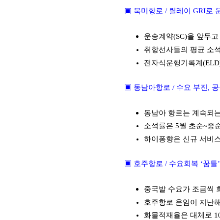
▣
북미항로
/
릴레이
GRI
로 
운송계약
(SC)
을 앞두고
취항선사들의 평균 소
전자식운행기록계
(ELD
▣ 동남아항로
/
수요 부진
,
공
동남아 항로는 계속되는
소석률은
5
월 초순
~
중순
하이퐁향은 신규 서비스
▣ 호주항로
/
수요회복 ‘꿈틀
중국발 수요가 조금씩 
호주항로 운임이 지난해
화물적재율은 대체로
1