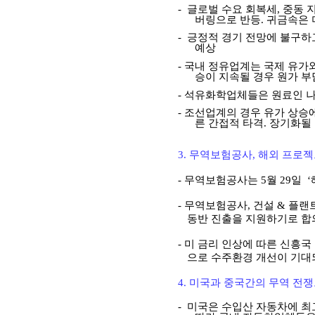
-
글로벌 수요 회복세
,
중동 
버링으로 반등
.
귀금속은 
-
긍정적 경기 전망에 불구하
예상
-
국내 정유업계는 국제 유가
승이 지속될 경우 원가 부
-
석유화학업체들은 원료인 나
-
조선업계의 경우 유가 상승에
른 간접적 타격
.
장기화될 
3.
무역보험공사
,
해외 프로젝
-
무역보험공사는
5
월
29
일
‘
-
무역보험공사
,
건설
&
플랜
동반 진출을 지원하기로 합
-
미 금리 인상에 따른 신흥국
으로 수주환경 개선이 기대
4.
미국과 중국간의 무역 전쟁
-
미국은 수입산 자동차에 최