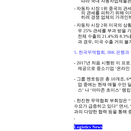
따라 국내 자동차업체들은
-
자동차 시장
1
위 중국의 관
의 관세를 피하기 위해 
히려 경쟁 업체의 가격인
-
자동차 시장
2
위 미국의 상
우
25%
관세를 부과 받을 
전체 수출의
21.4%
와
8.3%
과 경우
,
미국 수출 거의 불
5.
한국무역협회
, IBK
은행과
- 2017
년 처음 시행된 이 프
제공으로 중소기업 ‘온라인
-
그룹 멘토링은 총
10
개조
, 6
업 중에는 현재 매월 수만 
스’ 나 ‘아마존 초이스’ 랭
-
한진현 무역협회 부회장은 “
수요가 급증하고 있다” 면서
,
과의 다양한 협력 등을 통해
Logistics News