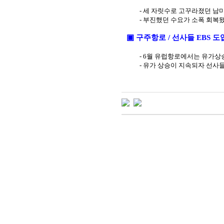
-
세 자릿수로 고꾸라졌던 남미
-
부진했던 수요가 소폭 회복
▣
구주항로
/
선사들
EBS
도
- 6
월 유럽항로에서는 유가상
-
유가 상승이 지속되자 선사