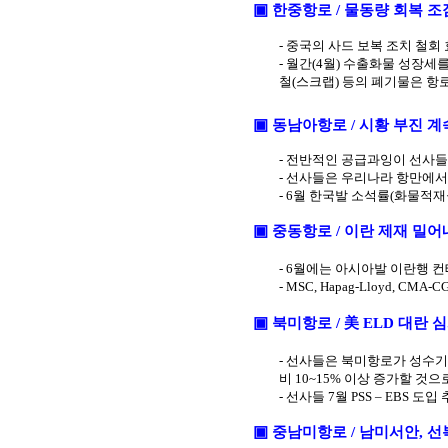
▣
한중항로
/
물동량 회복 조
-
중국의 사드 보복 조치 철회
-
월간
(4
월
)
수출화물 성장세를 
철
(
스크랩
)
등의 폐기물은 항
▣
동남아항로
/
시황 부진 계
-
전반적인 공급과잉이 선사들
-
선사들은 우리나라 항만에서
- 6
월 한국발 소석률
(
화물적재
▣
중동항로
/
이란 제재 밀어내
- 6
월에는 아시아발 이란행 컨
- MSC, Hapag-Lloyd, CMA-
美
▣
북미항로
/
ELD
대란 
-
선사들은 북미항로가 성수기
비
10~15%
이상 증가할 것으
-
선사들
7
월
PSS
–
EBS
도입 
▣
중남미항로
/
남미서안
,
선