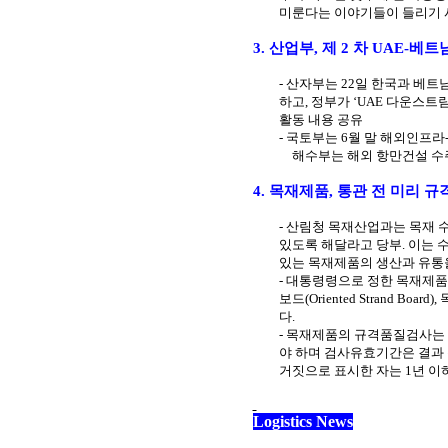
미룬다는 이야기들이 들리기
3.
산업부
,
제
2
차
UAE-
베트남
-
산자부는
22
일 한국과 베트
하고
,
정부가 ‘
UAE
다운스트림
활동 내용 공유
-
국토부는
6
월 말 해외인프라
해수부는 해외 항만건설 수
4.
목재제품
,
통관 전 미리 규
-
산림청 목재산업과는 목재 
있도록 해달라고 당부
.
이는 
있는 목재제품의 생산과 유통
-
대통령령으로 정한 목재제품
보드
(Oriented Strand Board),
다
.
-
목재제품의 규격품질검사는 
야 하며 검사유효기간은 결과 
거짓으로 표시한 자는
1
년 이
Logistics News