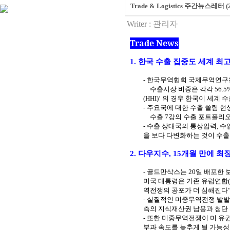
Trade & Logistics 주간뉴스레터 (25
Writer :
관리자
Trade News
1.
한국 수출 집중도 세계 최고
-
한국무역협회 국제무역연구원
수출시장 비중은 각각
56.5
(HHI)
’ 의 경우 한국이 세계 
-
주요국에 대한 수출 쏠림 현
수출
7
강의 수출 포트폴리오
-
수출 상대국의 통상압력
,
수
을 보다 다변화하는 것이 수출
2.
다우지수
, 15
개월 만에 최
-
골드만삭스는
20
일 배포한 
미국 대통령은 기존 유럽연합
역전쟁의 공포가 더 심해진다”
-
실질적인 미중무역전쟁 발발이
측의 지식재산권 남용과 첨단
-
또한 미중무역전쟁이 미 유
부과 속도를 늦추게 될 가능