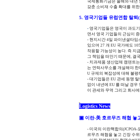
국제통화기금은 올해와 내년 
갖춘 소비재 수출 확대를 위한
5.
영국기업들 유럽연합 탈퇴
(
-
영국기업들은 영국이 과도기
면서 영국 기업들의 근심이 
-
현지시간
4
일 파이낸셜타임
있으며
27
개
EU
국가에도
10
작용할 가능성이 높다
.
즉 지
그 책임을 떠안기 때문에
,
결국
-
치과제품 생산업체 캠덴트는
는 연락사무소를 개설해야 한
U
규제의 복잡성에 대해 불평
-
대기업들은
EU
관세 동맹 탈
없이 내년에
EU
를 떠날 경우
이 관세와 무역 그리고 회사에
Logistics News
美
▣
이란
-
호르무즈 해협 놓
-
미국의 이란핵합의
(JCPOA-
르무즈 해협을 놓고 긴장 수