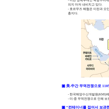
-
이란 정예부대인 혁명수비대
의지 마저 내비치고 있다
.
-
호르무즈 해협은 이란과 오만
충지다
.
美
中
▣
-
간 무역전쟁으로
110
-
한국해양수산개발원
(KMI)
에
-
미
-
중 무역전쟁으로 인해 보
▣
“컨테이너를 접어서 보관