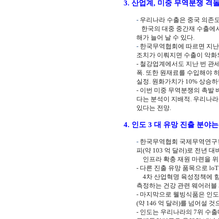
3.
산업계
,
미중 무역분쟁 격돌
-
우리나라 수출은 중국 의존도
한국의 대중 중간재 수출에
해가 늘어 날 수 있다
.
-
한국무역협회에 따르면 지난
조치가 이뤄지면 수출이 악화되
-
철강업계에서도 지난 번 관세
폭
.
또한 원재료를 수입해야 하
실정
.
원화가치가
10%
상승하
-
이번 미중 무역분쟁의 촉발 
다는 분석이 지배적
.
우리나라
있다는 전망
.
4.
인도
3
대 유망 진출 분야는
-
한국무역협회 국제무역연구
피
(
약
103
억 달러
)
로 전년 대
인프라 확충 재원 마련을 
-
다른 진출 유망 품목으로
lo
4
차 산업혁명 육성정책에 
측정하는 건강 관련 웨어러블
-
마지막으로 웰빙식품은 인도
(
약
146
억 달러
)
를 넘어설 것
-
인도는 우리나라의
7
위 수출