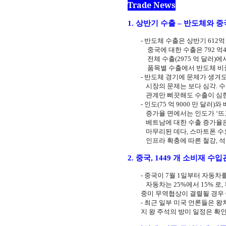
Trade News
1.
상반기 수출 – 반도체와 
-
반도체 수출은 상반기
612
억
중국에 대한 수출은
792
억
전체 수출
(2975
억 달러
)
에
품목별 수출에서 반도체 
-
반도체 경기에 문제가 생겨
시장의 문제는 보다 심각
.
수
관계만 삐끗해도 수출이 심한
-
인도
(75
억
9000
만 달러
)
와
증가율 면에서는 인도가 ‘뜨
베트남에 대한 수출 증가율
마무리된 데다
,
스마트폰 수
인프라 확충에 따른 철강
,
석
2.
중국
, 1449
개 소비재 수입
-
중국이
7
월
1
일부터 자동차
자동차는
25%
에서
15%
로
,
중미 무역협상이 결렬될 경우
-
최근 일부 미국 언론들은 왕
지 왕 주석의 방미 일정은 확